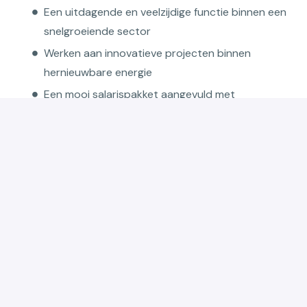
Een uitdagende en veelzijdige functie binnen een
snelgroeiende sector
Werken aan innovatieve projecten binnen
hernieuwbare energie
Een mooi salarispakket aangevuld met
extralegale voordelen
Maaltijdvergoeding
Ecocheques
20 vakantiedagen + 12 ADV-dagen
Werken binnen een sterk technisch team met
ervaren collega’s
Contract van onbepaalde duur
Ook mogelijk op zelfstandige basis