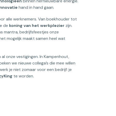
hnologieën
 binnen hernieuwbare energie. 
innovatie 
hand in hand gaan.
or alle werknemers. Van boekhouder tot 
e de 
koning van het werkplezier 
zijn. 
ns mantra, bedrijfsfeestjes onze 
 het mogelijk maakt samen heel wat 
n al onze vestigingen. In Kampenhout, 
eken we nieuwe collega’s die mee willen 
rk je niet zomaar voor een bedrijf: je 
gyKing
 te worden.