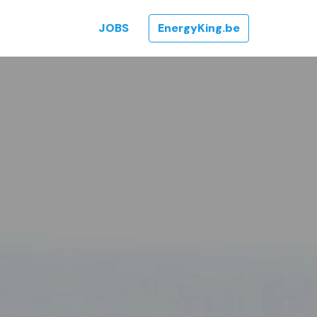
JOBS
EnergyKing.be