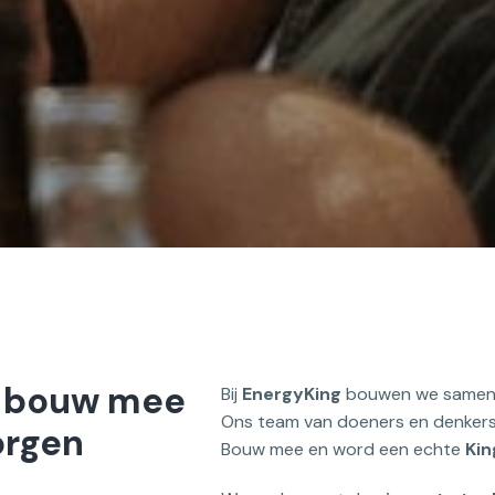
 bouw mee 
Bij 
EnergyKing 
bouwen we samen a
Ons team van doeners en denkers 
rgen

Bouw mee en word een echte 
Kin