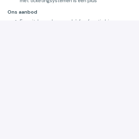
met ticketingsystemen is een plus
Ons aanbod
Een uitdagende en veelzijdige functie binnen een
groeiende organisatie
Een aantrekkelijk salarispakket
Maaltijdcheques
Ecocheques
Onkosten- en thuiswerkvergoeding
20 vakantiedagen + 12 ADV-dagen
Een heel tof en betrokken team
Contract van onbepaalde duur
Solliciteren