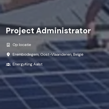
Project Administrator
Op locatie
Erembodegem
,
Oost-Vlaanderen
,
België
EnergyKing Aalst