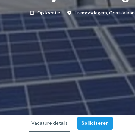
Op locatie
Erembodegem
,
Oost-Vlaan
Vacature details
Solliciteren