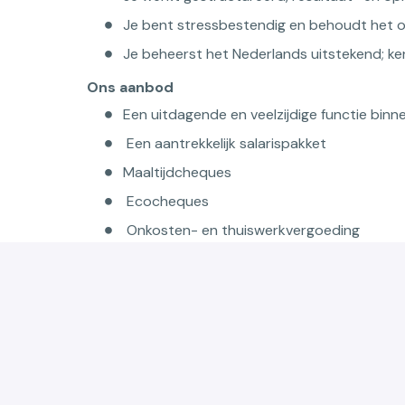
Je bent stressbestendig en behoudt het ov
Je beheerst het Nederlands uitstekend; ken
Ons aanbod
Een uitdagende en veelzijdige functie binn
Een aantrekkelijk salarispakket
Maaltijdcheques
Ecocheques
Onkosten- en thuiswerkvergoeding
20 vakantiedagen + 12 ADV-dagen
Een heel tof en betrokken team
Contract van onbepaalde duur
Bedrijfswagen met laadpas