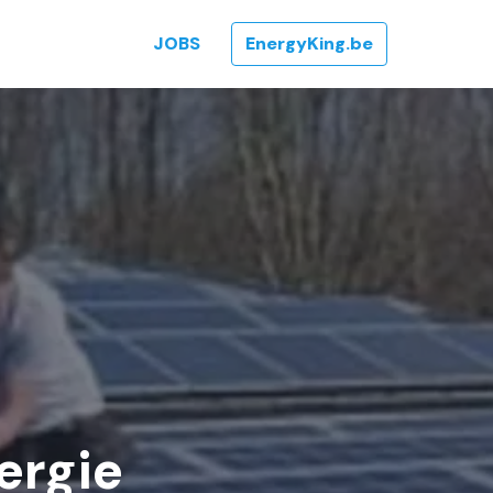
JOBS
EnergyKing.be
ergie