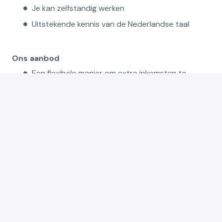
Je kan zelfstandig werken
Uitstekende kennis van de Nederlandse taal
Ons aanbod
Een flexibele manier om extra inkomsten te
genereren
Wachtpremie en correcte vergoeding van alle
gepresteerde uren
Een uitdagende technische rol waarbij je echt
het verschil maakt voor klanten
Werken binnen een sterk groeiende organisatie in
hernieuwbare energie
Ondersteuning door een ervaren service team
Een professionele maar no-nonsense
werkomgeving